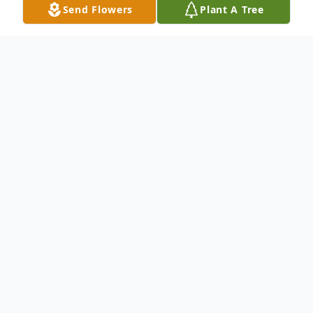
Send Flowers
Plant A Tree
Obituary
Esposa Nicasia Torres Hernandez Hijos
Francisco Guadalupe Rojas Jorge Alberto
Rojas Rafael Rojas Hijas Alma Lia Rojas
Yazmin Guadalupe Rojas Hijo Lorenzo
Rojas Hija Maria del Rosario Rojas